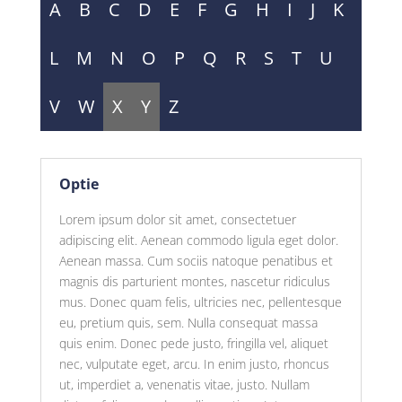
A
B
C
D
E
F
G
H
I
J
K
L
M
N
O
P
Q
R
S
T
U
V
W
X
Y
Z
Optie
Lorem ipsum dolor sit amet, consectetuer
adipiscing elit. Aenean commodo ligula eget dolor.
Aenean massa. Cum sociis natoque penatibus et
magnis dis parturient montes, nascetur ridiculus
mus. Donec quam felis, ultricies nec, pellentesque
eu, pretium quis, sem. Nulla consequat massa
quis enim. Donec pede justo, fringilla vel, aliquet
nec, vulputate eget, arcu. In enim justo, rhoncus
ut, imperdiet a, venenatis vitae, justo. Nullam